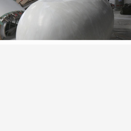
Quầy lễ tân hình hạt gạo
ian
Solid Surface
, đội ngũ thi công
Bảo Kim
đã cắt, gia nhiệt v
 vẽ khách hàng. Cùng với đặc tính không mối nối của Corian
Sol