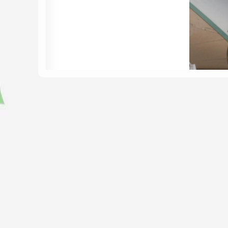
Nhờ tính linh hoạt uốn cong của vật liệu Cor
đạt đúng tỉ lệ cong phù hợp với yêu cầu bản
đúc sẵn và đẹp sắc sảo không chút tì vết.