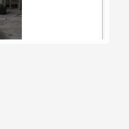
à tỉ mỉ ghép nối từng đoạn nhỏ của quầy nhằm
id Surface
làm cho quầy hạt gạo như được