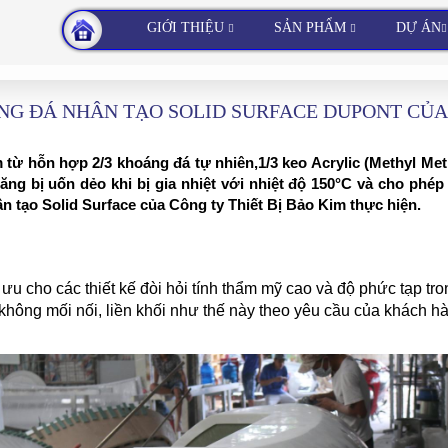
GIỚI THIỆU
SẢN PHẨM
DỰ ÁN
NG ĐÁ NHÂN TẠO SOLID SURFACE DUPONT CỦA
 từ hỗn hợp 2/3 khoáng đá tự nhiên,1/3 keo Acrylic (Methyl Met
ăng bị uốn dẻo khi bị gia nhiệt với nhiệt độ 150°C và cho phép
 tạo Solid Surface của Công ty Thiết Bị Bảo Kim thực hiện.
i ưu cho các thiết kế đòi hỏi tính thẩm mỹ cao và độ phức tạp tron
ông mối nối, liền khối như thế này theo yêu cầu của khách hà