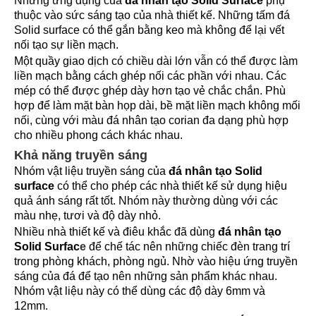
Những ứng dụng của
đá nhân tạo Solid Surface
phụ
thuộc vào sức sáng tạo của nhà thiết kế. Những tấm đá
Solid surface có thể gắn bằng keo mà không để lại vết
nối tạo sự liền mạch.
Một quầy giao dịch có chiều dài lớn vẫn có thể được làm
liền mạch bằng cách ghép nối các phần với nhau. Các
mép có thể được ghép dày hơn tạo vẻ chắc chắn. Phù
hợp để làm mặt bàn họp dài, bề mặt liền mạch không mối
nối, cùng với màu đá nhân tạo corian đa dạng phù hợp
cho nhiều phong cách khác nhau.
Khả năng truyền sáng
Nhóm vật liệu truyền sáng của
đá nhân tạo Solid
surface
có thể cho phép các nhà thiết kế sử dụng hiệu
quả ánh sáng rất tốt. Nhóm này thường dùng với các
màu nhẹ, tươi và độ dày nhỏ.
Nhiều nhà thiết kế và điêu khắc đã dùng
đá nhân tạo
Solid Surfac
e
để chế tác nên những chiếc đèn trang trí
trong phòng khách, phòng ngủ. Nhờ vào hiệu ứng truyền
sáng của đá để tạo nên những sản phẩm khác nhau.
Nhóm vật liệu này có thể dùng các độ dày 6mm và
12mm.