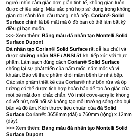
người nhìn cảm giác đơn giản tinh tế, không gian luôn
được chiếu sáng. Màu sắc phù hợp sử dụng trong không
gian đại sảnh lớn, cầu thang, nhà bếp.
Corian® Solid
Surface
chính là bề mặt mà ở đó bạn có thể làm bất kỳ
điều gì bạn muốn.
>>> Xem thêm:
Bảng màu đá nhân tạo Montelli Solid
Surface Dupont
Đá nhân tạo Corian® Solid Surface
rất dễ lau chùi và
được
chứng nhận NSF / ANSI 51
khi tiếp xúc với thực
phẩm. Làm sạch đúng cách
Corian® Solid Surface
chống lại sự phát triển của nấm mốc, nấm mốc và vi
khuẩn. Bảo vệ thực phẩm khỏi mầm bệnh từ nhà bếp.
Các sản phẩm thiết kế của
Corian®
như bồn rửa và ốp
tường có thể được tích hợp hoàn hảo để tạo ảo giác của
một bề mặt đơn, chắc chắn. Với một
cove-acrylic
không
có vết nứt, mối nối sẽ không tạo môi trường sống cho bụi
bẩn và độ ẩm. Kích thước tiêu chuẩn của
đá Solid
Surface
Corian®
: 3658mm (dài) x 760mm (rộng) x 12mm
(dày).
>>> Xem thêm:
Bảng màu đá nhân tạo Montelli Solid
Surface Dupont