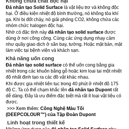
Không chứa chất độc hại
Đá nhân tạo Solid Surface
là vật liệu trơ và không độc
hại. Ở điều kiện nhiệt độ bình thường, nó không tỏa khí
ga. Khi bị đốt cháy, nó giải phóng CO2, không chứa các
nhóm chức halogen độc hại.
Nhờ có đặc tính này
đá nhân tạo solid surface
được
dùng ở nơi công cộng. Cùng các ứng dụng nhạy cảm
như quầy giao dịch ở sân bay, tường. Hoặc mặt bàn, mặt
làm việc tại bệnh viện và khách sạn.
Khả năng uốn cong
Đá nhân tạo solid surface
có thể uốn cong bằng gia
nhiệt trong các khuôn bằng gỗ hoặc kim loại tại một nhiệt
độ nhất định tạo ra các đồ vật khác nhau.
Khi được gia nhiệt liên tục trong 40 phút ở nhiệt độ 175
độ C. Ta có thể chạm khắc lên
đá nhân tạo Dupont
rất
dễ dàng. Đây là ưu điểm đặc biệt mà rất ít loại vật liệu có
được.
>>> Xem thêm:
Công Nghệ Màu Tối
(DEEPCOLOUR™) của Tập Đoàn Dupont
Linh hoạt trong thiết kế