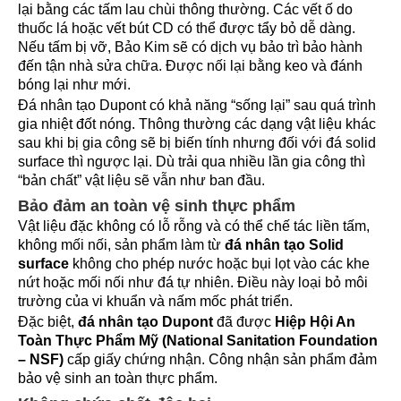
lại bằng các tấm lau chùi thông thường. Các vết ố do
thuốc lá hoặc vết bút CD có thể được tẩy bỏ dễ dàng.
Nếu tấm bị vỡ, Bảo Kim sẽ có dịch vụ bảo trì bảo hành
đến tận nhà sửa chữa. Được nối lại bằng keo và đánh
bóng lại như mới.
Đá nhân tạo Dupont
có khả năng “sống lại” sau quá trình
gia nhiệt đốt nóng. Thông thường các dạng vật liệu khác
sau khi bị gia công sẽ bị biến tính nhưng đối với đá solid
surface thì ngược lại. Dù trải qua nhiều lần gia công thì
“bản chất” vật liệu sẽ vẫn như ban đầu.
Bảo đảm an toàn vệ sinh thực phẩm
Vật liệu đặc không có lỗ rỗng và có thể chế tác liền tấm,
không mối nối, sản phẩm làm từ
đá nhân tạo Solid
surface
không cho phép nước hoặc bụi lọt vào các khe
nứt hoặc mối nối như đá tự nhiên. Điều này loại bỏ môi
trường của vi khuẩn và nấm mốc phát triển.
Đặc biệt,
đá nhân tạo Dupont
đã được
Hiệp Hội An
Toàn Thực Phẩm Mỹ (National Sanitation Foundation
– NSF)
cấp giấy chứng nhận. Công nhận sản phẩm đảm
bảo vệ sinh an toàn thực phẩm.