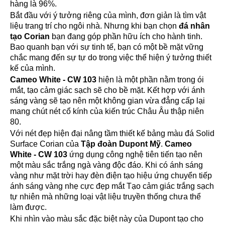
hàng là 96%.
Bắt đầu với ý tưởng riêng của mình, đơn giản là tìm vật
liệu trang trí cho ngôi nhà. Nhưng khi bạn chọn
đá nhân
tạo Corian
bạn đang góp phần hữu ích cho hành tinh.
Bao quanh bạn với sự tinh tế, bạn có một bề mặt vững
chắc mang đến sự tự do trong việc thể hiện ý tưởng thiết
kế của mình.
Cameo White - CW 103
hiện là một phần nằm trong ói
mắt, tạo cảm giác sạch sẽ cho bề mặt. Kết hợp với ánh
sáng vàng sẽ tạo nên một không gian vừa đẳng cấp lại
mang chút nét cổ kính của kiến trúc Châu Âu thập niên
80.
Với nét đẹp hiện đại nâng tầm thiết kế bảng màu đá Solid
Surface Corian của
Tập đoàn Dupont Mỹ
.
Cameo
White - CW 103
ứng dụng công nghệ tiên tiến tạo nên
một màu sắc trắng ngà vàng độc đáo. Khi có ánh sáng
vàng như mặt trời hay đèn điện tạo hiệu ứng chuyển tiếp
ánh sáng vàng nhẹ cực đẹp mắt Tạo cảm giác trắng sạch
tự nhiên mà những loại vật liệu truyền thống chưa thể
làm được.
Khi nhìn vào màu
sắc đặc biệt này của Dupont tạo cho