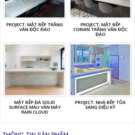
PROJECT: MẶT BẾP TRẮNG
PROJECT: MẶT BẾP
VÂN ĐỘC ĐÁO
CORIAN TRẮNG VÂN ĐỘC
ĐÁO
MẶT BẾP ĐÁ SOLID
PROJECT: NHÀ BẾP TỎA
SURFACE MÀU VÂN MÂY
SÁNG DIỆU KỲ
RAIN CLOUD
THÔNG TIN SẢN PHẨM