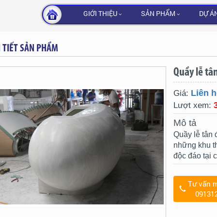
GIỚI THIỆU
SẢN PHẨM
DỰ Á
I TIẾT SẢN PHẨM
Quầy lễ tâ
Liên h
Giá:
Lượt xem:
Mô tả
Quầy lễ tân 
những khu th
độc đáo tại 
Tư vấn m
09131