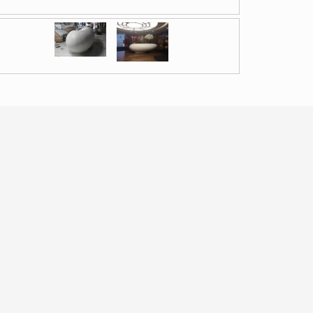
CHI TIẾT SẢN PHẨM
ĐÁNH GIÁ
Quầy lễ tân đá nh
ầy lễ tân đá nhân tạo
là sản phẩm được làm từ loại đá Solid S
oáng đá tự nhiên, 1/3 keo Acrylic cùng Al(OH)3 và chất tạo màu
lid Surface
có khả năng bị uốn dẻo khi bị gia nhiệt ở nhiệt đ
iết kế độc đáo.