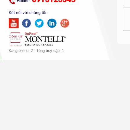
0913123345
Hotline:
LAVABO MONTELLI
Kết nối với chúng tôi:
BỒN TẮM ĐẶT SÀN
BÀN QUẦY LỄ TÂN/QUẦY
BAR
NHÀ BẾP
Đang online: 2 - Tổng truy cập: 1
NỘI THẤT
ĐÁ ỐP TƯỜNG - XUYÊN
Qu
SÁNG
kh
So
th