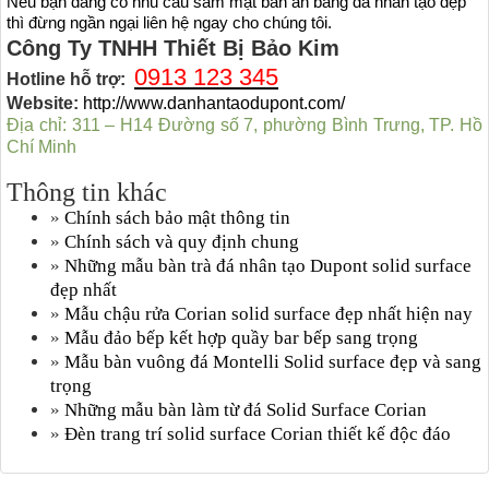
Nếu bạn đang có nhu cầu sắm mặt bàn ăn bằng đá nhân tạo đẹp
thì đừng ngần ngại liên hệ ngay cho chúng tôi.
Công Ty TNHH Thiết Bị Bảo Kim
0913 123 345
Hotline hỗ trợ:
Website:
http://www.danhantaodupont.com/
Địa chỉ:
311 – H14 Đường số 7, phường Bình Trưng, TP. Hồ
Chí Minh
Thông tin khác
»
Chính sách bảo mật thông tin
»
Chính sách và quy định chung
»
Những mẫu bàn trà đá nhân tạo Dupont solid surface
đẹp nhất
»
Mẫu chậu rửa Corian solid surface đẹp nhất hiện nay
»
Mẫu đảo bếp kết hợp quầy bar bếp sang trọng
»
Mẫu bàn vuông đá Montelli Solid surface đẹp và sang
trọng
»
Những mẫu bàn làm từ đá Solid Surface Corian
»
Đèn trang trí solid surface Corian thiết kế độc đáo