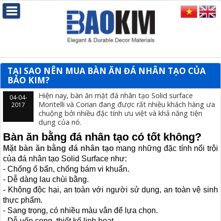
TẠI SAO NÊN MUA BÀN ĂN ĐÁ NHÂN TẠO CỦA
BẢO KIM?
Hiện nay, bàn ăn mặt đá nhân tạo Solid surface
04-04-
Montelli và Corian đang được rất nhiều khách hàng ưa
2017
chuộng bởi nhiều đặc tính ưu việt và khả năng tiện
dụng của nó.
Bàn ăn bằng đá nhân tạo có tốt không?
Mặt bàn ăn bằng đá nhân tạo
mang những đặc tính nổi trội
của
đá nhân tạo Solid Surface
như:
- Chống ố bẩn, chống bám vi khuẩn.
- Dễ dàng lau chùi bằng.
- Không độc hại, an toàn với người sử dụng, an toàn vệ sinh
thực phẩm.
- Sang trọng, có nhiều màu vân để lựa chọn.
- Dễ uốn cong, thiết kế linh hoạt.