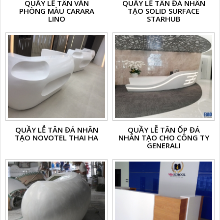
QUẦY LỄ TÂN VĂN
QUẦY LỄ TÂN ĐÁ NHÂN
PHÒNG MÀU CARARA
TẠO SOLID SURFACE
LINO
STARHUB
QUẦY LỄ TÂN ĐÁ NHÂN
QUẦY LỄ TÂN ỐP ĐÁ
TẠO NOVOTEL THAI HA
NHÂN TẠO CHO CÔNG TY
GENERALI