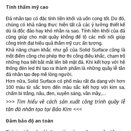
Tính thẩm mỹ cao
Đá nhân tạo có đặc tính liền khối
và uốn cong tốt. Do đó,
chúng có khả năng thực hiện tất cả các ý tưởng thiết kế
dù là độc đáo hay khó nhằn ra sao. Tính liền khối của đá
cũng giúp cho mặt quầy không để lộ các mối nối giúp
công trình đạt hiệu quả thẩm mỹ cực ấn tượng.
Khả năng chạm khắc như gỗ của
Solid Surface
cũng là
một điểm cộng cho phép thợ thi công điêu khắc, chạm trổ
những họa tiết bắt mắt lên bề mặt đá. Khi kết hợp với hệ
thống đèn led thì tạo ra thành phẩm là những
quầy lễ tân
đá nhân tạo đẹp
mê lòng người.
Hơn nữa,
Solid Surface
có phổ màu rất đa dạng với hơn
100 màu từ sắc trơn đến màu sắc kết hợp với kim sa,
chấm bi trắng, nâu, đen, xuyên sáng, vân mây,…
>>> Tìm hiểu về cách sản xuất công trình quầy lễ
tân đá nhân tạo tại Bảo Kim <<<
Đảm bảo độ an toàn