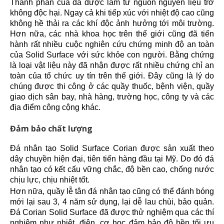
Thành phần của đá được làm từ nguồn nguyên liệu trơ
không độc hại. Ngay cả khi tiếp xúc với nhiệt độ cao cũng
không hề thải ra các khí độc ảnh hưởng tới môi trường.
Hơn nữa, các nhà khoa học trên thế giới cũng đã tiến
hành rất nhiều cuộc nghiên cứu chứng minh độ an toàn
của
Solid Surface
với sức khỏe con người. Bằng chứng
là loại vật liệu này đã nhận được rất nhiều chứng chỉ an
toàn của tổ chức uy tín trên thế giới. Đây cũng là lý do
chúng được thi công ở các quầy thuốc, bệnh viện,
quầy
giao dịch sân bay
,
nhà hàng
, trường học, công ty và các
địa điểm công cộng khác.
Đảm bảo chất lượng
Đá nhân tạo Solid Surface Corian
được sản xuất theo
dây chuyền hiện đại, tiên tiến hàng đầu tại Mỹ. Do đó đá
nhân tạo có kết cấu vững chắc, độ bền cao, chống nước
chịu lực, chịu nhiệt tốt.
Hơn nữa, quầy lễ tân đá nhân tạo cũng có thể đánh bóng
mới lại sau 3, 4 năm sử dụng, lại dễ lau chùi, bảo quản.
Đá Corian Solid Surface
đã được thử nghiệm qua các thí
nghiệm như nhiệt, điện, cơ học đảm bảo độ bền tối ưu